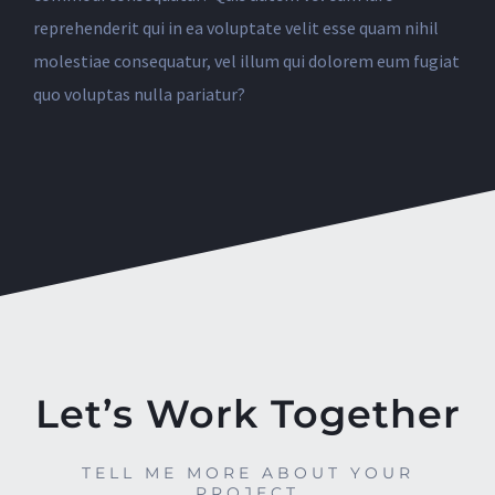
reprehenderit qui in ea voluptate velit esse quam nihil
molestiae consequatur, vel illum qui dolorem eum fugiat
quo voluptas nulla pariatur?
Let’s Work Together
TELL ME MORE ABOUT YOUR
PROJECT